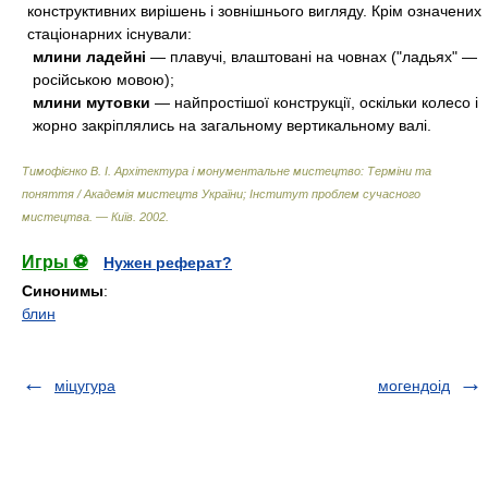
конструктивних вирішень і зовнішнього вигляду. Крім означених
стаціонарних існували:
млини ладейні
— плавучі, влаштовані на човнах ("ладьях" —
російською мовою);
млини мутовки
— найпростішої конструкції, оскільки колесо і
жорно закріплялись на загальному вертикальному валі.
Тимофієнко В. І. Архітектура і монументальне мистецтво: Терміни та
поняття / Академія мистецтв України; Інститут проблем сучасного
мистецтва. — Київ
.
2002
.
Игры ⚽
Нужен реферат?
Синонимы
:
блин
міцугура
могендоід