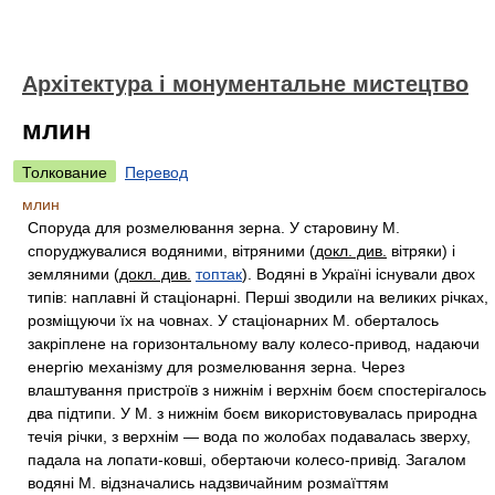
Архітектура і монументальне мистецтво
млин
Толкование
Перевод
млин
Споруда для розмелювання зерна. У старовину М.
споруджувалися водяними, вітряними (
докл. див.
вітряки) і
земляними (
докл. див.
топтак
). Водяні в Україні існували двох
типів: наплавні й стаціонарні. Перші зводили на великих річках,
розміщуючи їх на човнах. У стаціонарних М. оберталось
закріплене на горизонтальному валу колесо-привод, надаючи
енергію механізму для розмелювання зерна. Через
влаштування пристроїв з нижнім і верхнім боєм спостерігалось
два підтипи. У М. з нижнім боєм використовувалась природна
течія річки, з верхнім — вода по жолобах подавалась зверху,
падала на лопати-ковші, обертаючи колесо-привід. Загалом
водяні М. відзначались надзвичайним розмаїттям