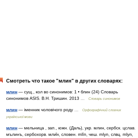
Смотреть что такое "млин" в других словарях:
млин
— сущ., кол во синонимов: 1 • блин (24) Словарь
синонимов ASIS. В.Н. Тришин. 2013 …
Словарь синонимов
млин
— іменник чоловічого роду …
Орфографічний словник
української мови
млин
— мельница , зап., южн. (Даль), укр. млин, сербск. цслав.
мълинъ, сербохорв. мли̏н, словен. mlȋn, чеш. mlyn, слвц. mlyn,