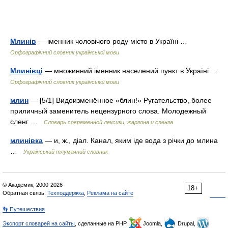
Млинів
— іменник чоловічого роду місто в Україні …
Орфографічний словник української мови
Млинівці
— множинний іменник населений пункт в Україні …
Орфографічний словник української мови
млин
— [5/1] Видоизменённое «блин!» Ругательство, более
приличный заменитель нецензурного слова. Молодежный
сленг …
Cловарь современной лексики, жаргона и сленга
млинівка
— и, ж., діал. Канал, яким іде вода з річки до млина
…
Український тлумачний словник
© Академик, 2000-2026
18+
Обратная связь:
Техподдержка
,
Реклама на сайте
👣 Путешествия
Экспорт словарей на сайты
, сделанные на PHP,
Joomla,
Drupal,