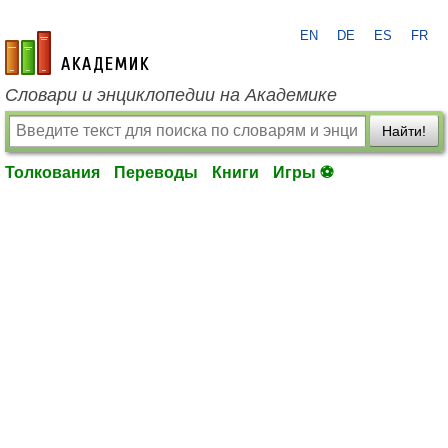
EN
DE
ES
FR
academic.ru
Словари и энциклопедии на Академике
Найти!
Толкования
Переводы
Книги
Игры ⚽