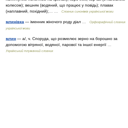
колесом); вешняк (водяний, що працює у повідь); плавак
(наплавний, похідний);… …
Словник синонімів української мови
млинівка
— іменник жіночого роду діал …
Орфографічний словник
української мови
млин
— а/, ч. Споруда, що розмелює зерно на борошно за
допомогою вітряної, водяної, парової та іншої енергії …
Український тлумачний словник