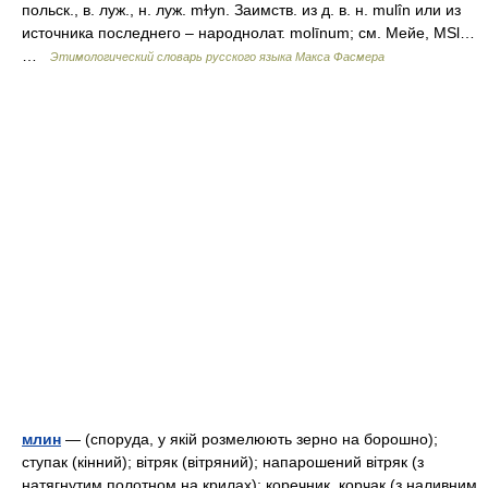
польск., в. луж., н. луж. mɫyn. Заимств. из д. в. н. mulîn или из
источника последнего – народнолат. molīnum; см. Мейе, МSl…
…
Этимологический словарь русского языка Макса Фасмера
млин
— (споруда, у якій розмелюють зерно на борошно);
ступак (кінний); вітряк (вітряний); напарошений вітряк (з
натягнутим полотном на крилах); коречник, корчак (з наливним